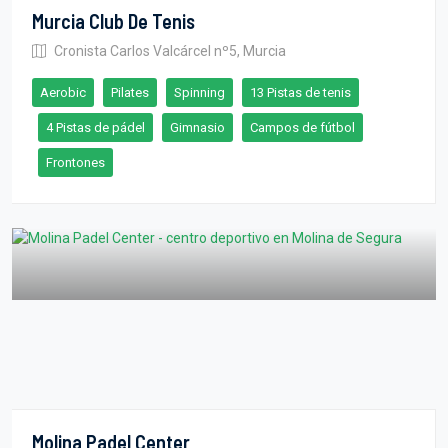
Murcia Club De Tenis
Cronista Carlos Valcárcel nº5, Murcia
Aerobic
Pilates
Spinning
13 Pistas de tenis
4 Pistas de pádel
Gimnasio
Campos de fútbol
Frontones
Molina Padel Center