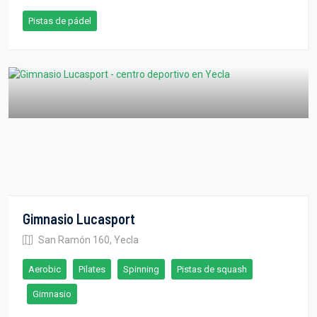
Pistas de pádel
Gimnasio Lucasport
San Ramón 160, Yecla
Aerobic
Pilates
Spinning
Pistas de squash
Gimnasio