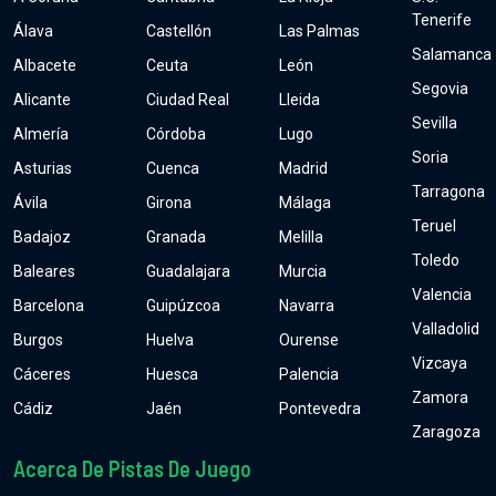
Tenerife
Álava
Castellón
Las Palmas
Salamanca
Albacete
Ceuta
León
Segovia
Alicante
Ciudad Real
Lleida
Sevilla
Almería
Córdoba
Lugo
Soria
Asturias
Cuenca
Madrid
Tarragona
Ávila
Girona
Málaga
Teruel
Badajoz
Granada
Melilla
Toledo
Baleares
Guadalajara
Murcia
Valencia
Barcelona
Guipúzcoa
Navarra
Valladolid
Burgos
Huelva
Ourense
Vizcaya
Cáceres
Huesca
Palencia
Zamora
Cádiz
Jaén
Pontevedra
Zaragoza
Acerca De Pistas De Juego