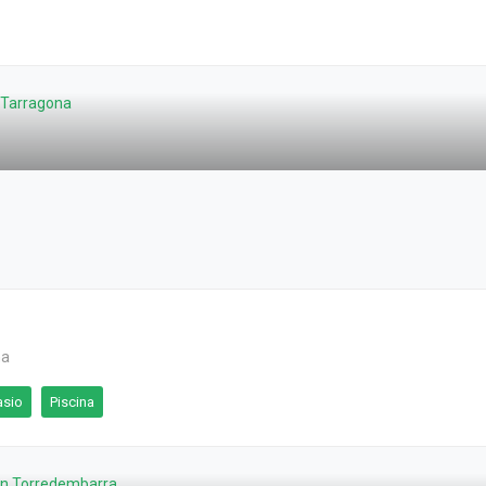
na
asio
Piscina