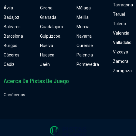
Tarragona
Ávila
Girona
Málaga
Teruel
Badajoz
Granada
Melilla
Toledo
Baleares
Guadalajara
Murcia
Valencia
Barcelona
Guipúzcoa
Navarra
Valladolid
Burgos
Huelva
Ourense
Vizcaya
Cáceres
Huesca
Palencia
Zamora
Cádiz
Jaén
Pontevedra
Zaragoza
Acerca De Pistas De Juego
Conócenos