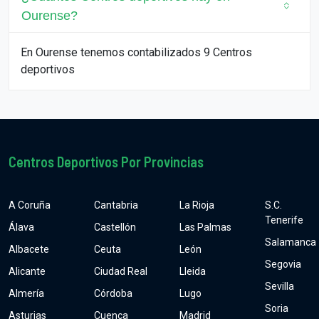
Ourense?
En Ourense tenemos contabilizados 9 Centros
deportivos
Centros Deportivos Por Provincias
A Coruña
Cantabria
La Rioja
S.C.
Tenerife
Álava
Castellón
Las Palmas
Salamanca
Albacete
Ceuta
León
Segovia
Alicante
Ciudad Real
Lleida
Sevilla
Almería
Córdoba
Lugo
Soria
Asturias
Cuenca
Madrid