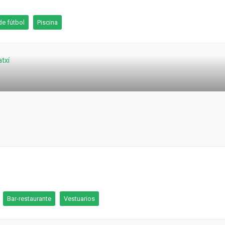
e fútbol
Piscina
Bar-restaurante
Vestuarios