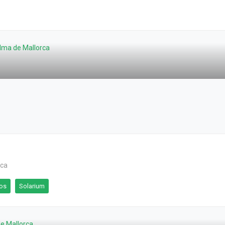
rca
ios
Solarium