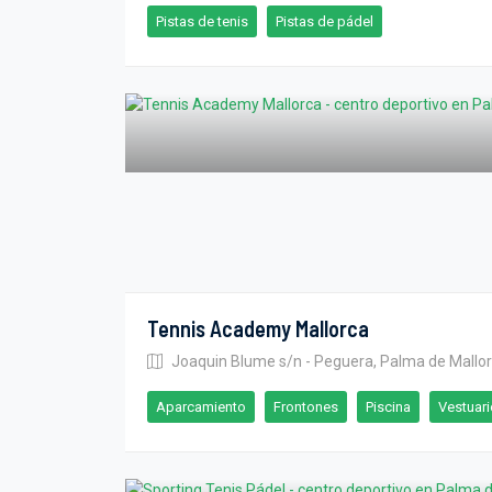
Pistas de tenis
Pistas de pádel
Tennis Academy Mallorca
Joaquin Blume s/n - Peguera, Palma de Mallo
Aparcamiento
Frontones
Piscina
Vestuar