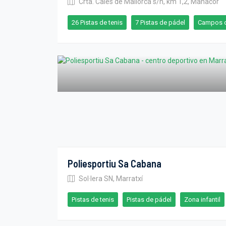
Crta. Cales de Mallorca s/n, km 1,2, Manacor
26 Pistas de tenis
7 Pistas de pádel
Campos d
Poliesportiu Sa Cabana
Sol·lera SN, Marratxí
Pistas de tenis
Pistas de pádel
Zona infantil