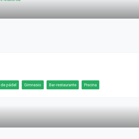
s de pádel
Gimnasio
Bar-restaurante
Piscina