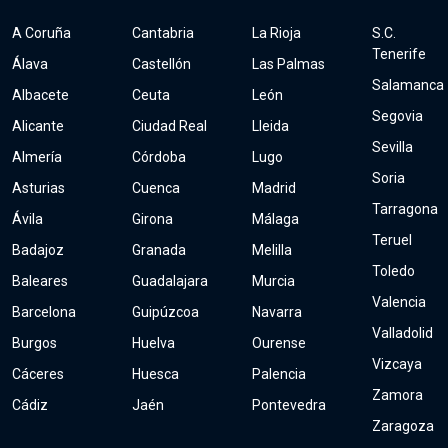
A Coruña
Cantabria
La Rioja
S.C.
Tenerife
Álava
Castellón
Las Palmas
Salamanca
Albacete
Ceuta
León
Segovia
Alicante
Ciudad Real
Lleida
Sevilla
Almería
Córdoba
Lugo
Soria
Asturias
Cuenca
Madrid
Tarragona
Ávila
Girona
Málaga
Teruel
Badajoz
Granada
Melilla
Toledo
Baleares
Guadalajara
Murcia
Valencia
Barcelona
Guipúzcoa
Navarra
Valladolid
Burgos
Huelva
Ourense
Vizcaya
Cáceres
Huesca
Palencia
Zamora
Cádiz
Jaén
Pontevedra
Zaragoza