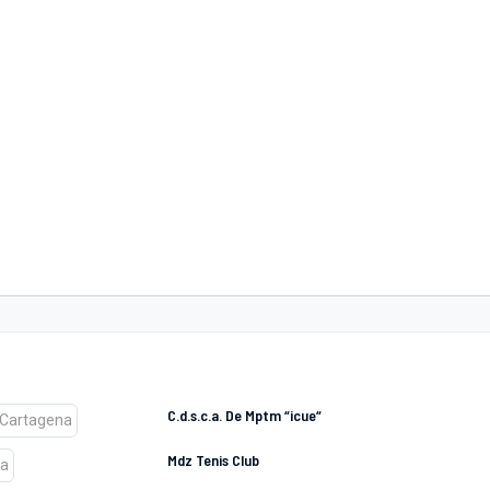
C.d.s.c.a. De Mptm “icue“
Mdz Tenis Club