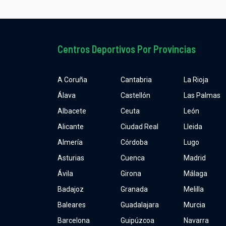
Centros Deportivos Por Provincias
A Coruña
Cantabria
La Rioja
Álava
Castellón
Las Palmas
Albacete
Ceuta
León
Alicante
Ciudad Real
Lleida
Almería
Córdoba
Lugo
Asturias
Cuenca
Madrid
Ávila
Girona
Málaga
Badajoz
Granada
Melilla
Baleares
Guadalajara
Murcia
Barcelona
Guipúzcoa
Navarra