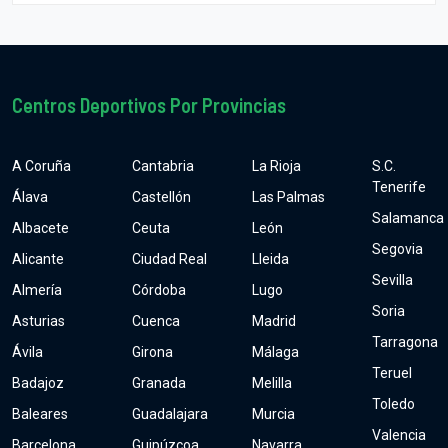
Centros Deportivos Por Provincias
A Coruña
Cantabria
La Rioja
S.C.
Tenerife
Álava
Castellón
Las Palmas
Salamanca
Albacete
Ceuta
León
Segovia
Alicante
Ciudad Real
Lleida
Sevilla
Almería
Córdoba
Lugo
Soria
Asturias
Cuenca
Madrid
Tarragona
Ávila
Girona
Málaga
Teruel
Badajoz
Granada
Melilla
Toledo
Baleares
Guadalajara
Murcia
Valencia
Barcelona
Guipúzcoa
Navarra