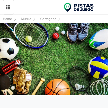
Home
Murcia
Cartagena
C.d.s.c.a. De Mptm “icue“