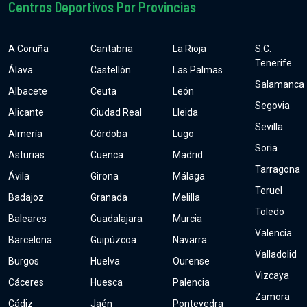
Centros Deportivos Por Provincias
A Coruña
Cantabria
La Rioja
S.C.
Tenerife
Álava
Castellón
Las Palmas
Salamanca
Albacete
Ceuta
León
Segovia
Alicante
Ciudad Real
Lleida
Sevilla
Almería
Córdoba
Lugo
Soria
Asturias
Cuenca
Madrid
Tarragona
Ávila
Girona
Málaga
Teruel
Badajoz
Granada
Melilla
Toledo
Baleares
Guadalajara
Murcia
Valencia
Barcelona
Guipúzcoa
Navarra
Valladolid
Burgos
Huelva
Ourense
Vizcaya
Cáceres
Huesca
Palencia
Zamora
Cádiz
Jaén
Pontevedra