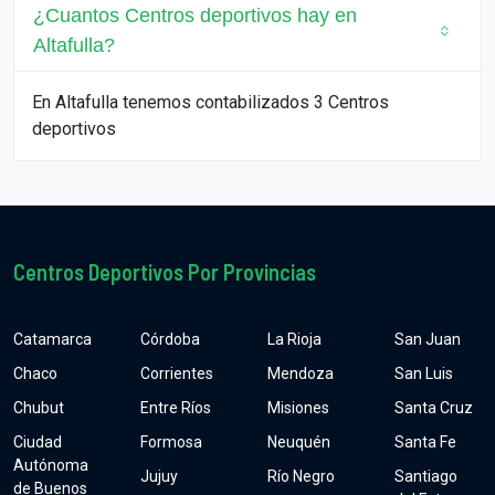
¿Cuantos Centros deportivos hay en
Altafulla?
En Altafulla tenemos contabilizados 3 Centros
deportivos
Centros Deportivos Por Provincias
Catamarca
Córdoba
La Rioja
San Juan
Chaco
Corrientes
Mendoza
San Luis
Chubut
Entre Ríos
Misiones
Santa Cruz
Ciudad
Formosa
Neuquén
Santa Fe
Autónoma
Jujuy
Río Negro
Santiago
de Buenos