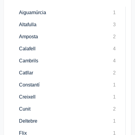
Aiguamúrcia
1
Altafulla
3
Amposta
2
Calafell
4
Cambrils
4
Catllar
2
Constantí
1
Creixell
1
Cunit
2
Deltebre
1
Flix
1