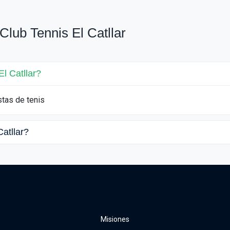
lub Tennis El Catllar
l Catllar?
stas de tenis
Catllar?
Misiones