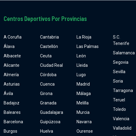
Centros Deportivos Por Provincias
A Coruña
Cantabria
La Rioja
S.C.
Tenerife
Álava
Castellón
Las Palmas
Salamanca
Albacete
Ceuta
León
Segovia
Alicante
Ciudad Real
Lleida
Sevilla
Almería
Córdoba
Lugo
Soria
Asturias
Cuenca
Madrid
Tarragona
Ávila
Girona
Málaga
Teruel
Badajoz
Granada
Melilla
Toledo
Baleares
Guadalajara
Murcia
Valencia
Barcelona
Guipúzcoa
Navarra
Valladolid
Burgos
Huelva
Ourense