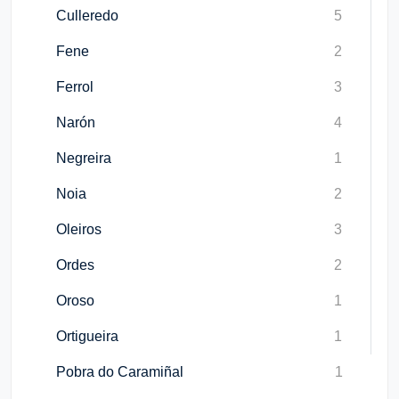
Culleredo
5
Fene
2
Ferrol
3
Narón
4
Negreira
1
Noia
2
Oleiros
3
Ordes
2
Oroso
1
Ortigueira
1
Pobra do Caramiñal
1