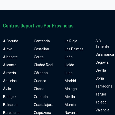
Centros Deportivos Por Provincias
A Coruña
Cantabria
La Rioja
S.C.
Tenerife
Álava
Castellón
Las Palmas
Salamanca
Albacete
Ceuta
León
Segovia
Alicante
Ciudad Real
Lleida
Sevilla
Almería
Córdoba
Lugo
Soria
Asturias
Cuenca
Madrid
Tarragona
Ávila
Girona
Málaga
Teruel
Badajoz
Granada
Melilla
Toledo
Baleares
Guadalajara
Murcia
Valencia
Barcelona
Guipúzcoa
Navarra