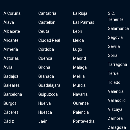
A Coruña
Cantabria
La Rioja
S.C.
Tenerife
Álava
Castellón
Las Palmas
Salamanca
Albacete
Ceuta
León
Segovia
Alicante
Ciudad Real
Lleida
Sevilla
Almería
Córdoba
Lugo
Soria
Asturias
Cuenca
Madrid
Tarragona
Ávila
Girona
Málaga
Teruel
Badajoz
Granada
Melilla
Toledo
Baleares
Guadalajara
Murcia
Valencia
Barcelona
Guipúzcoa
Navarra
Valladolid
Burgos
Huelva
Ourense
Vizcaya
Cáceres
Huesca
Palencia
Zamora
Cádiz
Jaén
Pontevedra
Zaragoza