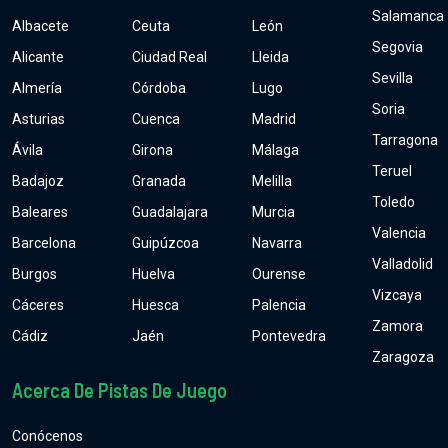
Salamanca
Albacete
Ceuta
León
Segovia
Alicante
Ciudad Real
Lleida
Sevilla
Almería
Córdoba
Lugo
Soria
Asturias
Cuenca
Madrid
Tarragona
Ávila
Girona
Málaga
Teruel
Badajoz
Granada
Melilla
Toledo
Baleares
Guadalajara
Murcia
Valencia
Barcelona
Guipúzcoa
Navarra
Valladolid
Burgos
Huelva
Ourense
Vizcaya
Cáceres
Huesca
Palencia
Zamora
Cádiz
Jaén
Pontevedra
Zaragoza
Acerca De Pistas De Juego
Conócenos