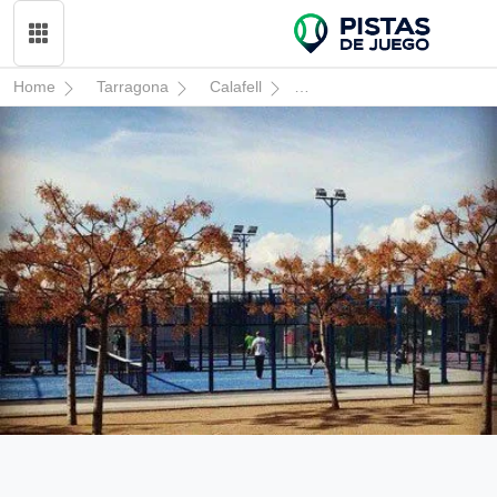
Home
Tarragona
Calafell
Vilarenc Aqua Centre Espor