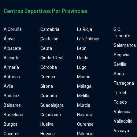
Centros Deportivos Por Provincias
A Coruña
Cantabria
La Rioja
S.C.
Tenerife
Álava
Castellón
Las Palmas
Salamanca
Albacete
Ceuta
León
Segovia
Alicante
Ciudad Real
Lleida
Sevilla
Almería
Córdoba
Lugo
Soria
Asturias
Cuenca
Madrid
Tarragona
Ávila
Girona
Málaga
Teruel
Badajoz
Granada
Melilla
Toledo
Baleares
Guadalajara
Murcia
Valencia
Barcelona
Guipúzcoa
Navarra
Valladolid
Burgos
Huelva
Ourense
Vizcaya
Cáceres
Huesca
Palencia