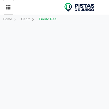
Home
Cádiz
Puerto Real