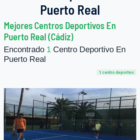
Puerto Real
Mejores Centros Deportivos En
Puerto Real (Cádiz)
Encontrado
1
Centro Deportivo En
Puerto Real
1
centro deportivo