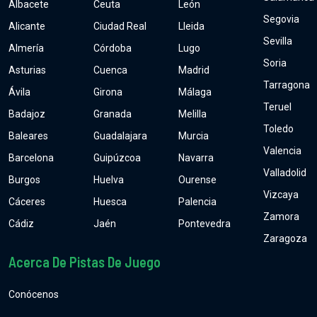
Albacete
Ceuta
León
Segovia
Alicante
Ciudad Real
Lleida
Sevilla
Almería
Córdoba
Lugo
Soria
Asturias
Cuenca
Madrid
Tarragona
Ávila
Girona
Málaga
Teruel
Badajoz
Granada
Melilla
Toledo
Baleares
Guadalajara
Murcia
Valencia
Barcelona
Guipúzcoa
Navarra
Valladolid
Burgos
Huelva
Ourense
Vizcaya
Cáceres
Huesca
Palencia
Zamora
Cádiz
Jaén
Pontevedra
Zaragoza
Acerca De Pistas De Juego
Conócenos