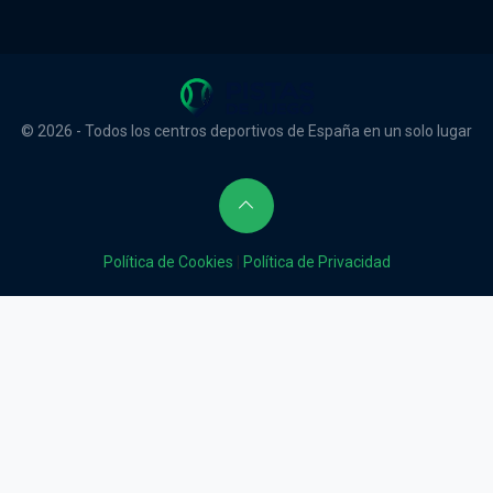
© 2026 - Todos los centros deportivos de España en un solo lugar
Política de Cookies
|
Política de Privacidad