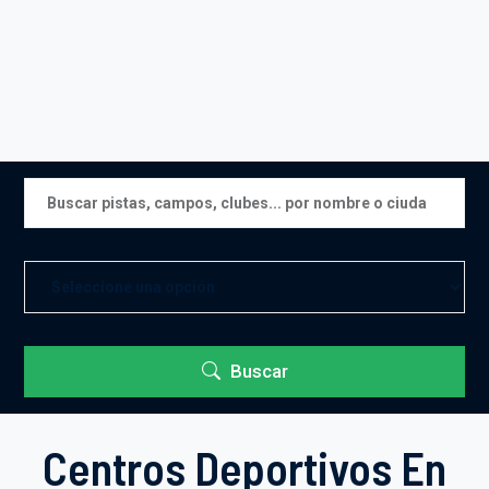
Buscar
Centros Deportivos En