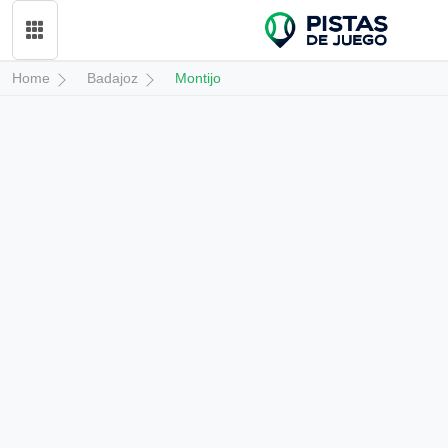
Home
Badajoz
Montijo