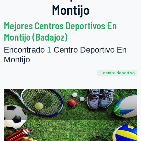
Montijo
Mejores Centros Deportivos En
Montijo (Badajoz)
Encontrado
1
Centro Deportivo En
Montijo
1
centro deportivo