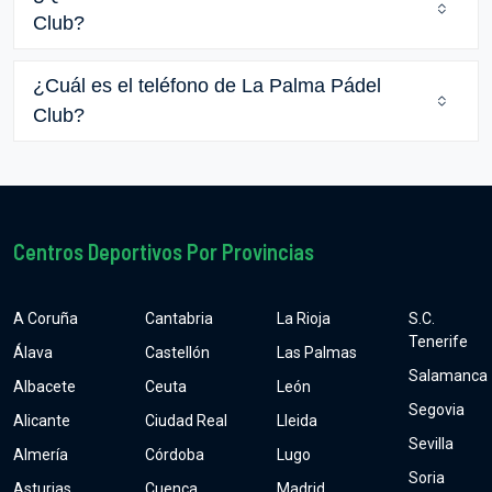
Club?
¿Cuál es el teléfono de La Palma Pádel
Club?
Centros Deportivos Por Provincias
A Coruña
Cantabria
La Rioja
S.C.
Tenerife
Álava
Castellón
Las Palmas
Salamanca
Albacete
Ceuta
León
Segovia
Alicante
Ciudad Real
Lleida
Sevilla
Almería
Córdoba
Lugo
Soria
Asturias
Cuenca
Madrid