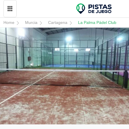
Home
Murcia
Cartagena
La Palma Pádel Club