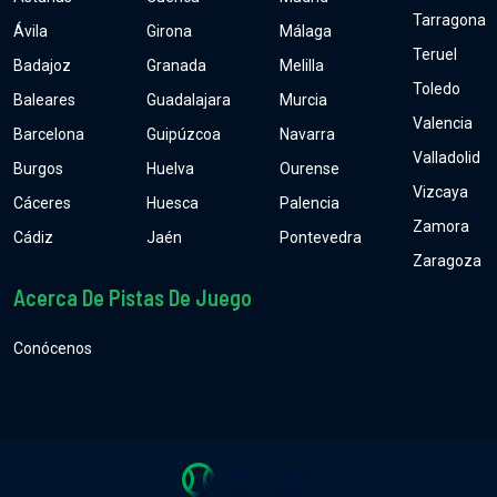
Tarragona
Ávila
Girona
Málaga
Teruel
Badajoz
Granada
Melilla
Toledo
Baleares
Guadalajara
Murcia
Valencia
Barcelona
Guipúzcoa
Navarra
Valladolid
Burgos
Huelva
Ourense
Vizcaya
Cáceres
Huesca
Palencia
Zamora
Cádiz
Jaén
Pontevedra
Zaragoza
Acerca De Pistas De Juego
Conócenos