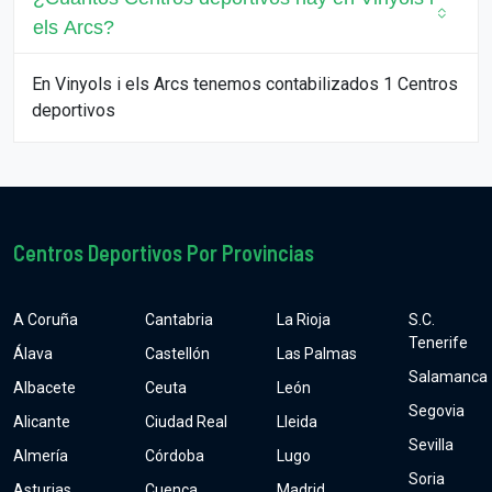
els Arcs?
En Vinyols i els Arcs tenemos contabilizados 1 Centros
deportivos
Centros Deportivos Por Provincias
A Coruña
Cantabria
La Rioja
S.C.
Tenerife
Álava
Castellón
Las Palmas
Salamanca
Albacete
Ceuta
León
Segovia
Alicante
Ciudad Real
Lleida
Sevilla
Almería
Córdoba
Lugo
Soria
Asturias
Cuenca
Madrid