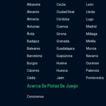
Albacete
Ceuta
León
Alicante
Ciudad Real
Lleida
Almería
Córdoba
Lugo
Asturias
Cuenca
Madrid
Ávila
Girona
Málaga
Badajoz
Granada
Melilla
Baleares
Guadalajara
Murcia
Barcelona
Guipúzcoa
Navarra
Burgos
Huelva
Ourense
Cáceres
Huesca
Palencia
Cádiz
Jaén
Pontevedra
Acerca De Pistas De Juego
Conócenos