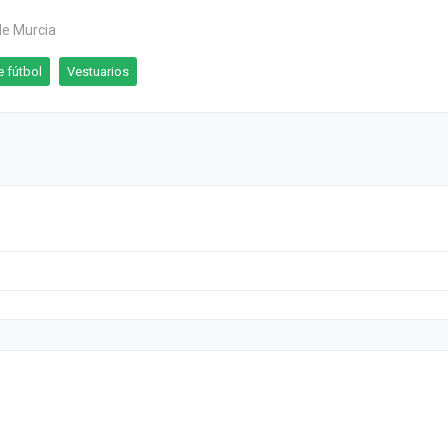
de Murcia
 fútbol
Vestuarios