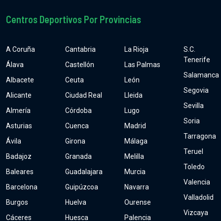
Centros Deportivos Por Provincias
A Coruña
Cantabria
La Rioja
S.C.
Tenerife
Álava
Castellón
Las Palmas
Salamanca
Albacete
Ceuta
León
Segovia
Alicante
Ciudad Real
Lleida
Sevilla
Almería
Córdoba
Lugo
Soria
Asturias
Cuenca
Madrid
Tarragona
Ávila
Girona
Málaga
Teruel
Badajoz
Granada
Melilla
Toledo
Baleares
Guadalajara
Murcia
Valencia
Barcelona
Guipúzcoa
Navarra
Valladolid
Burgos
Huelva
Ourense
Vizcaya
Cáceres
Huesca
Palencia