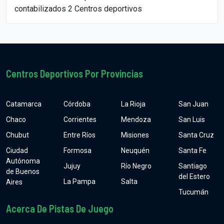
contabilizados 2 Centros deportivos
Centros Deportivos Por Provincias
Catamarca
Córdoba
La Rioja
San Juan
Chaco
Corrientes
Mendoza
San Luis
Chubut
Entre Ríos
Misiones
Santa Cruz
Ciudad
Formosa
Neuquén
Santa Fe
Autónoma
Jujuy
Río Negro
Santiago
de Buenos
del Estero
La Pampa
Salta
Aires
Tucumán
Acerca De Pistas De Juego