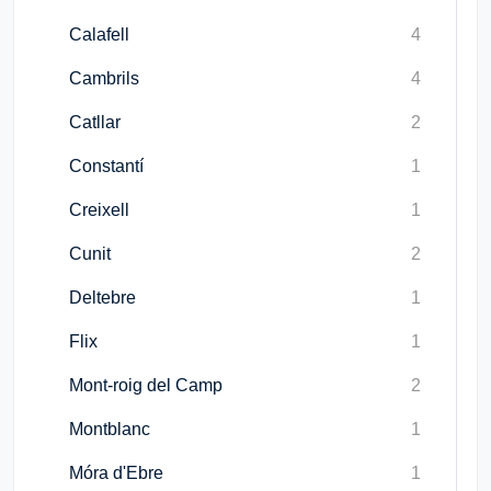
Calafell
4
Cambrils
4
Catllar
2
Constantí
1
Creixell
1
Cunit
2
Deltebre
1
Flix
1
Mont-roig del Camp
2
Montblanc
1
Móra d'Ebre
1