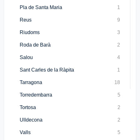
Pla de Santa Maria
1
Reus
9
Riudoms
3
Roda de Barà
2
Salou
4
Sant Carles de la Ràpita
1
Tarragona
18
Torredembarra
5
Tortosa
2
Ulldecona
2
Valls
5