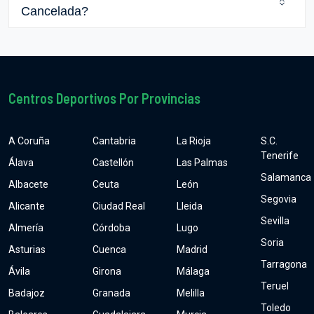
Cancelada?
Centros Deportivos Por Provincias
A Coruña
Cantabria
La Rioja
S.C.
Tenerife
Álava
Castellón
Las Palmas
Salamanca
Albacete
Ceuta
León
Segovia
Alicante
Ciudad Real
Lleida
Sevilla
Almería
Córdoba
Lugo
Soria
Asturias
Cuenca
Madrid
Tarragona
Ávila
Girona
Málaga
Teruel
Badajoz
Granada
Melilla
Toledo