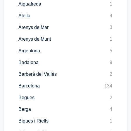
Aiguafreda
1
Alella
4
Arenys de Mar
3
Arenys de Munt
1
Argentona
5
Badalona
9
Barberà del Vallés
2
Barcelona
134
Begues
2
Berga
4
Bigues i Riells
1