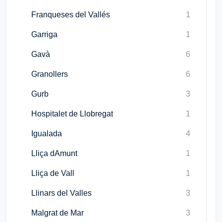
Franqueses del Vallés
1
Garriga
1
Gavà
6
Granollers
6
Gurb
3
Hospitalet de Llobregat
1
Igualada
4
Lliça dAmunt
1
Lliça de Vall
1
Llinars del Valles
3
Malgrat de Mar
3