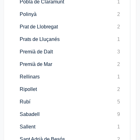
Pobla de Claramunt
1
Polinyà
2
Prat de Llobregat
2
Prats de Lluçanés
1
Premià de Dalt
3
Premià de Mar
2
Rellinars
1
Ripollet
2
Rubí
5
Sabadell
9
Sallent
1
Sant Adrià de Besós
2