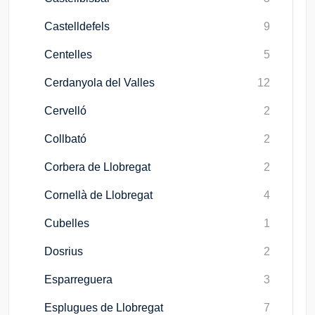
Castelldefels
9
Centelles
5
Cerdanyola del Valles
12
Cervelló
2
Collbató
2
Corbera de Llobregat
2
Cornellà de Llobregat
4
Cubelles
1
Dosrius
2
Esparreguera
3
Esplugues de Llobregat
7