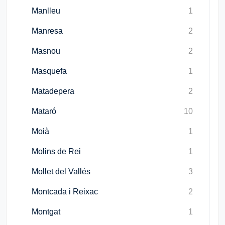
Manlleu
1
Manresa
2
Masnou
2
Masquefa
1
Matadepera
2
Mataró
10
Moià
1
Molins de Rei
1
Mollet del Vallés
3
Montcada i Reixac
2
Montgat
1