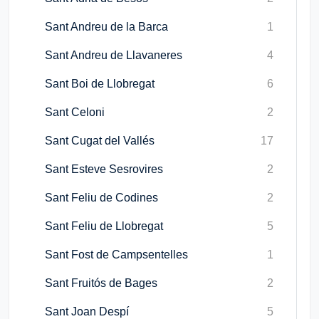
Sant Andreu de la Barca
1
Sant Andreu de Llavaneres
4
Sant Boi de Llobregat
6
Sant Celoni
2
Sant Cugat del Vallés
17
Sant Esteve Sesrovires
2
Sant Feliu de Codines
2
Sant Feliu de Llobregat
5
Sant Fost de Campsentelles
1
Sant Fruitós de Bages
2
Sant Joan Despí
5