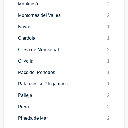
Montmeló
2
Montornes del Valles
2
Navàs
1
Olerdola
1
Olesa de Montserrat
2
Olivella
1
Pacs del Penedes
1
Palau-solitài Plegamans
1
Pallejà
2
Piera
2
Pineda de Mar
2