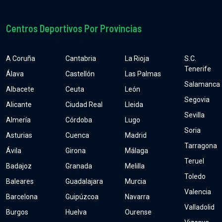
Centros Deportivos Por Provincias
A Coruña
Cantabria
La Rioja
S.C.
Tenerife
Álava
Castellón
Las Palmas
Salamanca
Albacete
Ceuta
León
Segovia
Alicante
Ciudad Real
Lleida
Sevilla
Almería
Córdoba
Lugo
Soria
Asturias
Cuenca
Madrid
Tarragona
Ávila
Girona
Málaga
Teruel
Badajoz
Granada
Melilla
Toledo
Baleares
Guadalajara
Murcia
Valencia
Barcelona
Guipúzcoa
Navarra
Valladolid
Burgos
Huelva
Ourense