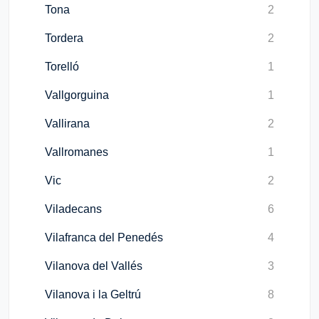
Tona
2
Tordera
2
Torelló
1
Vallgorguina
1
Vallirana
2
Vallromanes
1
Vic
2
Viladecans
6
Vilafranca del Penedés
4
Vilanova del Vallés
3
Vilanova i la Geltrú
8