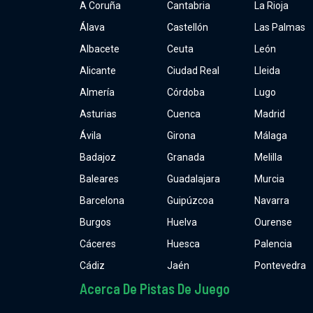
A Coruña
Cantabria
La Rioja
Álava
Castellón
Las Palmas
Albacete
Ceuta
León
Alicante
Ciudad Real
Lleida
Almería
Córdoba
Lugo
Asturias
Cuenca
Madrid
Ávila
Girona
Málaga
Badajoz
Granada
Melilla
Baleares
Guadalajara
Murcia
Barcelona
Guipúzcoa
Navarra
Burgos
Huelva
Ourense
Cáceres
Huesca
Palencia
Cádiz
Jaén
Pontevedra
Acerca De Pistas De Juego