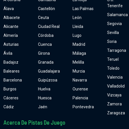
Tenerife
Álava
Castellón
Las Palmas
Salamanca
Albacete
Ceuta
León
Segovia
Alicante
Ciudad Real
Lleida
Sevilla
Almería
Córdoba
Lugo
Soria
Asturias
Cuenca
Madrid
Tarragona
Ávila
Girona
Málaga
Teruel
Badajoz
Granada
Melilla
Toledo
Baleares
Guadalajara
Murcia
Valencia
Barcelona
Guipúzcoa
Navarra
Valladolid
Burgos
Huelva
Ourense
Vizcaya
Cáceres
Huesca
Palencia
Zamora
Cádiz
Jaén
Pontevedra
Zaragoza
Acerca De Pistas De Juego