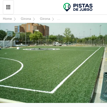
Home
Girona
Girona
Geieg - Grup Excursionista I Es