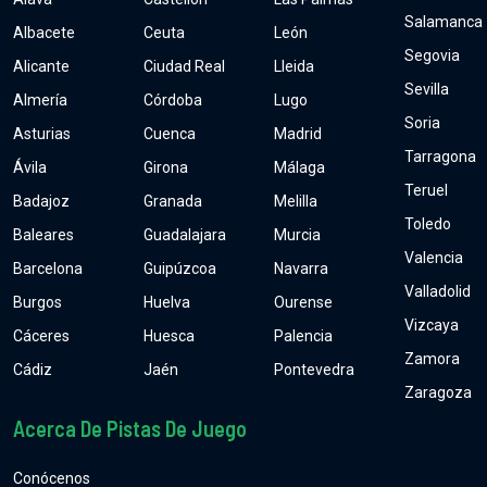
Salamanca
Albacete
Ceuta
León
Segovia
Alicante
Ciudad Real
Lleida
Sevilla
Almería
Córdoba
Lugo
Soria
Asturias
Cuenca
Madrid
Tarragona
Ávila
Girona
Málaga
Teruel
Badajoz
Granada
Melilla
Toledo
Baleares
Guadalajara
Murcia
Valencia
Barcelona
Guipúzcoa
Navarra
Valladolid
Burgos
Huelva
Ourense
Vizcaya
Cáceres
Huesca
Palencia
Zamora
Cádiz
Jaén
Pontevedra
Zaragoza
Acerca De Pistas De Juego
Conócenos