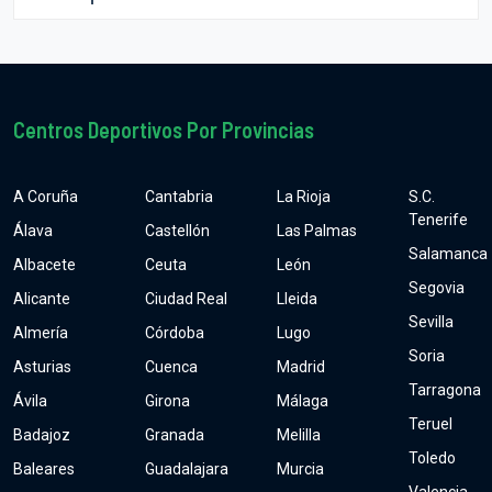
Centros Deportivos Por Provincias
A Coruña
Cantabria
La Rioja
S.C.
Tenerife
Álava
Castellón
Las Palmas
Salamanca
Albacete
Ceuta
León
Segovia
Alicante
Ciudad Real
Lleida
Sevilla
Almería
Córdoba
Lugo
Soria
Asturias
Cuenca
Madrid
Tarragona
Ávila
Girona
Málaga
Teruel
Badajoz
Granada
Melilla
Toledo
Baleares
Guadalajara
Murcia